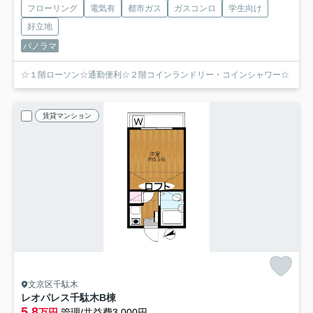
フローリング
電気有
都市ガス
ガスコンロ
学生向け
好立地
パノラマ
☆１階ローソン☆通勤便利☆２階コインランドリー・コインシャワー☆
賃貸マンション
文京区千駄木
レオパレス千駄木B棟
5.8
万円
管理/共益費3,000円