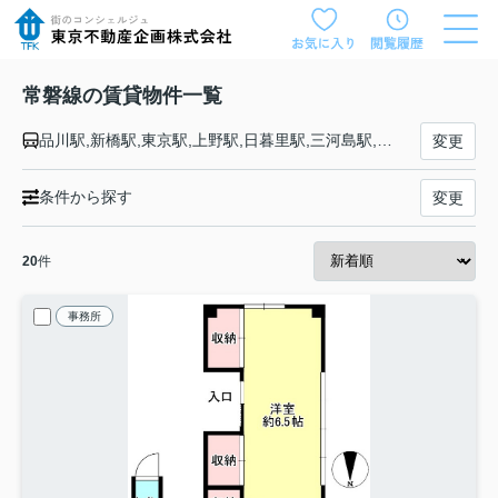
常磐線の賃貸物件一覧
品川駅,新橋駅,東京駅,上野駅,日暮里駅,三河島駅,南千住駅,北千住駅,松戸駅,柏駅,我孫子駅,天王台駅,取手駅,藤代駅,龍ケ崎市駅,牛久駅,ひたち野うしく駅,荒川沖駅,土浦駅,神立駅,高浜駅,石岡駅,羽鳥駅,岩間駅,友部駅,内原駅,赤塚駅,偕楽園駅,水戸駅,勝田駅,佐和駅,東海駅,大甕駅,常陸多賀駅,日立駅,小木津駅,十王駅,高萩駅,南中郷駅,磯原駅,大津港駅,勿来駅,植田駅,泉駅,湯本駅,内郷駅,いわき駅,草野駅,四ツ倉駅,久ノ浜駅,末続駅,広野駅,Ｊヴィレッジ駅,木戸駅,竜田駅,富岡駅,夜ノ森駅,大野駅,双葉駅,浪江駅,桃内駅,小高駅,磐城太田駅,原ノ町駅,鹿島駅,日立木駅,相馬駅,駒ケ嶺駅,新地駅,坂元駅,山下駅,浜吉田駅,亘理駅,逢隈駅,岩沼駅,館腰駅,名取駅,南仙台駅,太子堂駅,長町駅,仙台駅
変更
条件から探す
変更
20
件
事務所