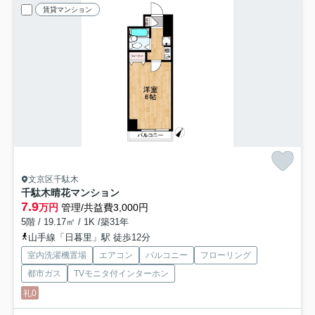
賃貸マンション
文京区千駄木
千駄木晴花マンション
7.9
万円
管理/共益費3,000円
5階 / 19.17㎡ / 1K /築31年
山手線「日暮里」駅 徒歩12分
室内洗濯機置場
エアコン
バルコニー
フローリング
都市ガス
TVモニタ付インターホン
礼0