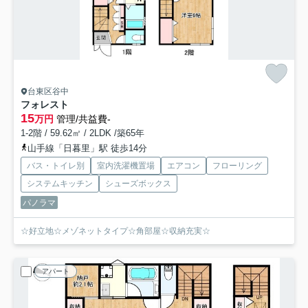
台東区谷中
フォレスト
15
万円
管理/共益費-
1-2階 / 59.62㎡ / 2LDK /築65年
山手線「日暮里」駅 徒歩14分
バス・トイレ別
室内洗濯機置場
エアコン
フローリング
システムキッチン
シューズボックス
パノラマ
☆好立地☆メゾネットタイプ☆角部屋☆収納充実☆
アパート