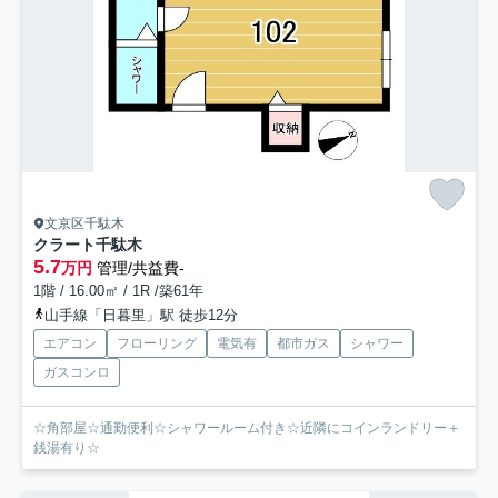
文京区千駄木
クラート千駄木
5.7
万円
管理/共益費-
1階 / 16.00㎡ / 1R /築61年
山手線「日暮里」駅 徒歩12分
エアコン
フローリング
電気有
都市ガス
シャワー
ガスコンロ
☆角部屋☆通勤便利☆シャワールーム付き☆近隣にコインランドリー＋
銭湯有り☆