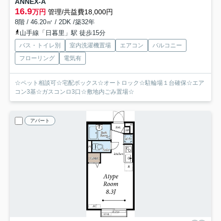
ANNEX-A
16.9
万円
管理/共益費18,000円
8階 / 46.20㎡ / 2DK /築32年
山手線「日暮里」駅 徒歩15分
バス・トイレ別
室内洗濯機置場
エアコン
バルコニー
フローリング
電気有
☆ペット相談可☆宅配ボックス☆オートロック☆駐輪場１台確保☆エア
コン3基☆ガスコンロ3口☆敷地内ごみ置場☆
アパート