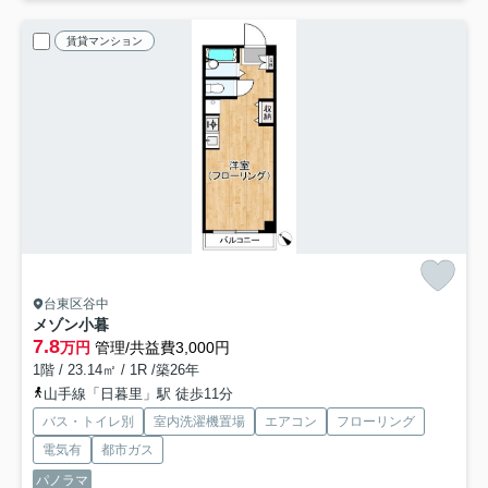
賃貸マンション
台東区谷中
メゾン小暮
7.8
万円
管理/共益費3,000円
1階 / 23.14㎡ / 1R /築26年
山手線「日暮里」駅 徒歩11分
バス・トイレ別
室内洗濯機置場
エアコン
フローリング
電気有
都市ガス
パノラマ