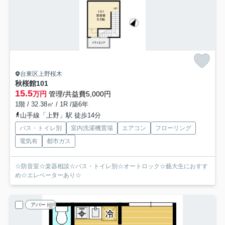
台東区上野桜木
秋桜館
101
15.5
万円
管理/共益費5,000円
1階 / 32.38㎡ / 1R /築6年
山手線「上野」駅 徒歩14分
バス・トイレ別
室内洗濯機置場
エアコン
フローリング
電気有
都市ガス
☆防音室☆楽器相談☆バス・トイレ別☆オートロック☆藝大生におすす
め☆エレベーターあり☆
アパート