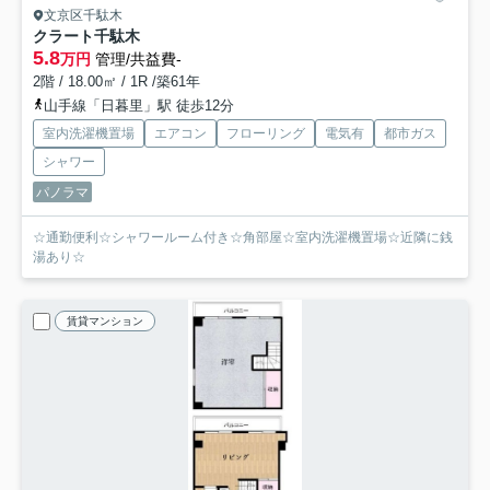
文京区千駄木
クラート千駄木
5.8
万円
管理/共益費-
2階 / 18.00㎡ / 1R /築61年
山手線「日暮里」駅 徒歩12分
室内洗濯機置場
エアコン
フローリング
電気有
都市ガス
シャワー
パノラマ
☆通勤便利☆シャワールーム付き☆角部屋☆室内洗濯機置場☆近隣に銭
湯あり☆
賃貸マンション