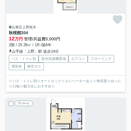
台東区上野桜木
秋桜館
204
12
万円
管理/共益費5,000円
2階 / 25.39㎡ / 1R /築6年
山手線「上野」駅 徒歩14分
バス・トイレ別
室内洗濯機置場
エアコン
フローリング
電気有
都市ガス
☆バス・トイレ別☆オートロック☆エレベーターあり☆角部屋☆ゆった
り11帖☆藝大生におすすめ☆
アパート