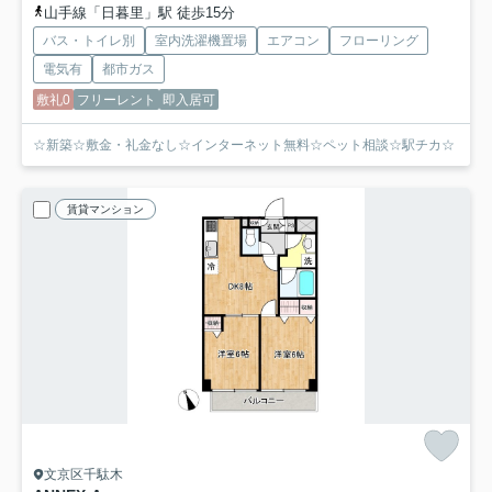
山手線「日暮里」駅 徒歩15分
バス・トイレ別
室内洗濯機置場
エアコン
フローリング
電気有
都市ガス
敷礼0
フリーレント
即入居可
☆新築☆敷金・礼金なし☆インターネット無料☆ペット相談☆駅チカ☆
賃貸マンション
文京区千駄木