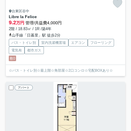
台東区谷中
Libre la Felice
9.2
万円
管理/共益費4,000円
2階 / 18.83㎡ / 1R /築4年
山手線「日暮里」駅 徒歩2分
バス・トイレ別
室内洗濯機置場
エアコン
フローリング
電気有
都市ガス
敷0
☆バス・トイレ別☆最上階☆角部屋☆2口コンロ☆宅配BOXあり☆
アパート