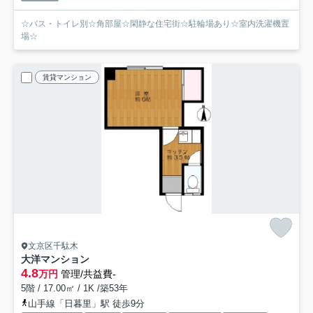
☆バス・トイレ別☆角部屋☆閑静な住宅街☆駐輪場あり☆室内洗濯機置
場☆
賃貸マンション
文京区千駄木
大洋マンション
4.8
万円
管理/共益費-
5階 / 17.00㎡ / 1K /築53年
山手線「日暮里」駅 徒歩9分