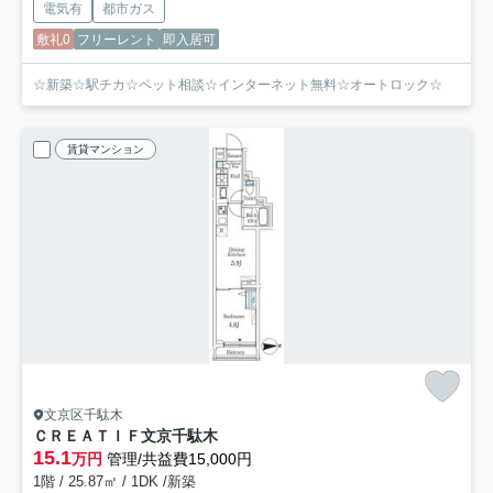
電気有
都市ガス
敷礼0
フリーレント
即入居可
☆新築☆駅チカ☆ペット相談☆インターネット無料☆オートロック☆
賃貸マンション
文京区千駄木
ＣＲＥＡＴＩＦ文京千駄木
15.1
万円
管理/共益費15,000円
1階 / 25.87㎡ / 1DK /新築