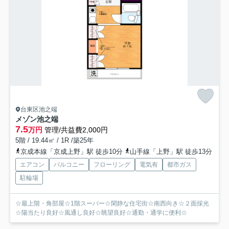
台東区池之端
メゾン池之端
7.5
万円
管理/共益費2,000円
5階 / 19.44㎡ / 1R /築25年
京成本線「京成上野」駅 徒歩10分
山手線「上野」駅 徒歩13分
エアコン
バルコニー
フローリング
電気有
都市ガス
駐輪場
☆最上階・角部屋☆1階スーパー☆閑静な住宅街☆南西向き☆２面採光
☆陽当たり良好☆風通し良好☆眺望良好☆通勤・通学に便利☆