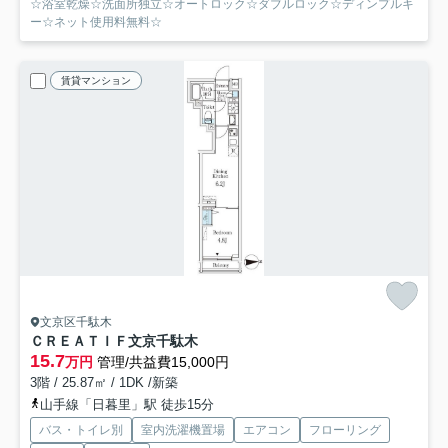
☆浴室乾燥☆洗面所独立☆オートロック☆ダブルロック☆ディンプルキ
ー☆ネット使用料無料☆
賃貸マンション
文京区千駄木
ＣＲＥＡＴＩＦ文京千駄木
15.7
万円
管理/共益費15,000円
3階 / 25.87㎡ / 1DK /新築
山手線「日暮里」駅 徒歩15分
バス・トイレ別
室内洗濯機置場
エアコン
フローリング