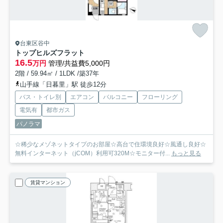
台東区谷中
トップヒルズフラット
16.5
万円
管理/共益費5,000円
2階 / 59.94㎡ / 1LDK /築37年
山手線「日暮里」駅 徒歩12分
バス・トイレ別
エアコン
バルコニー
フローリング
電気有
都市ガス
パノラマ
☆稀少なメゾネットタイプのお部屋☆高台で住環境良好☆風通し良好☆
無料インターネット（jCOM）利用可320M☆モニター付...
もっと見る
賃貸マンション