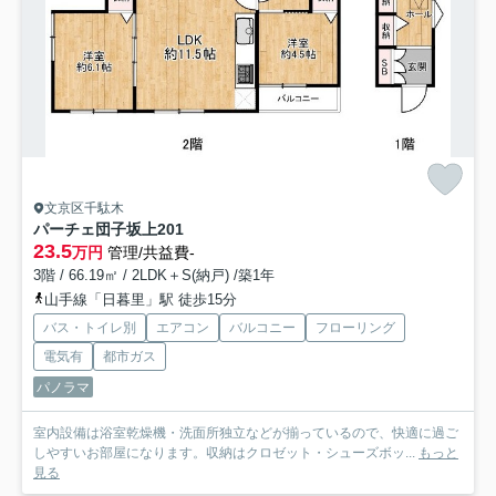
文京区千駄木
パーチェ団子坂上
201
23.5
万円
管理/共益費-
3階 / 66.19㎡ / 2LDK＋S(納戸) /築1年
山手線「日暮里」駅 徒歩15分
バス・トイレ別
エアコン
バルコニー
フローリング
電気有
都市ガス
パノラマ
室内設備は浴室乾燥機・洗面所独立などが揃っているので、快適に過ご
しやすいお部屋になります。収納はクロゼット・シューズボッ...
もっと
見る