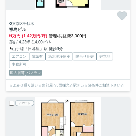
文京区千駄木
福島ビル
6
万円 (1.42万円/坪)
管理/共益費3,000円
2階 / 4.23坪 (14.00㎡) /-
山手線「日暮里」駅 徒歩9分
エアコン
電気有
温水洗浄便座
陽当り良好
好立地
事務所可
即入居可
パノラマ
☆よみせ通り沿い☆角部屋☆3面採光☆駅チカ☆諸条件ご相談下さい☆
アパート