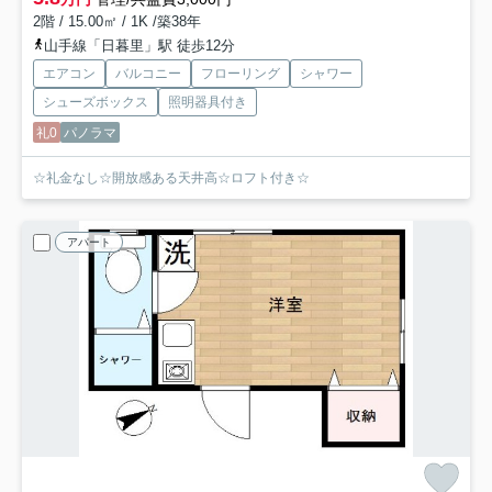
2階 / 15.00㎡ / 1K /築38年
山手線「日暮里」駅 徒歩12分
エアコン
バルコニー
フローリング
シャワー
シューズボックス
照明器具付き
礼0
パノラマ
☆礼金なし☆開放感ある天井高☆ロフト付き☆
アパート