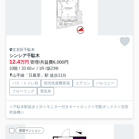
文京区千駄木
シンシア千駄木
12.4
万円
管理/共益費6,000円
10階 / 33.60㎡ / 1R /築23年
山手線「日暮里」駅 徒歩11分
バス・トイレ別
室内洗濯機置場
エアコン
バルコニー
フローリング
電気有
☆千駄木駅徒歩１分☆モニター付きオートロック☆宅配ボックス☆浴室
乾燥機☆
賃貸マンション