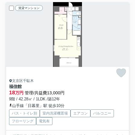
賃貸マンション
文京区千駄木
福信館
18
万円
管理/共益費13,000円
9階 / 42.28㎡ / 1LDK /築12年
山手線「日暮里」駅 徒歩10分
バス・トイレ別
室内洗濯機置場
エアコン
バルコニー
フローリング
電気有