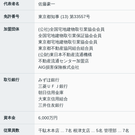
代表者名
佐藤豪一
免許番号
東京都知事 (13) 第33557号
加盟団体
(公社)全国宅地建物取引業協会会員
全国宅地建物取引業保証協会会員
東京都宅地建物取引業協会会員
東京都不動産協同組合組合員
(公財)東日本不動産流通機構
不動産流通センター加盟店
AIG損害保険株式会社
取引銀行
みずほ銀行
三菱ＵＦＪ銀行
朝日信用金庫
大東京信用組合
三井住友銀行
資本金
6,000万円
従業員数
千駄木本店 ... 7名 根津支店 ... 5名 管理部 ... 7名