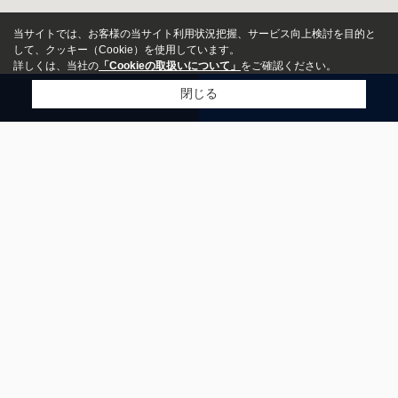
当サイトでは、お客様の当サイト利用状況把握、サービス向上検討を目的と
して、クッキー（Cookie）を使用しています。
詳しくは、当社の
「Cookieの取扱いについて」
をご確認ください。
閉じる
お問い合わせ
電話
物件種別
居住用
店舗
事務所
土地
その他事業用
駐車場
千駄木本店
アパート
営業時
月～土:10:00~18:30
マンション
間：
日曜日:11:00~18:00
一戸建て
定休
水曜日・祝祭日